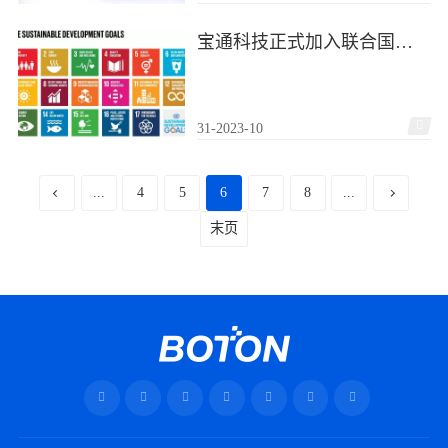
宝通科技正式加入联合国全
球契约组织（UN Global
Compact）
31
2023-10
...
4
5
6
7
8
...
末页