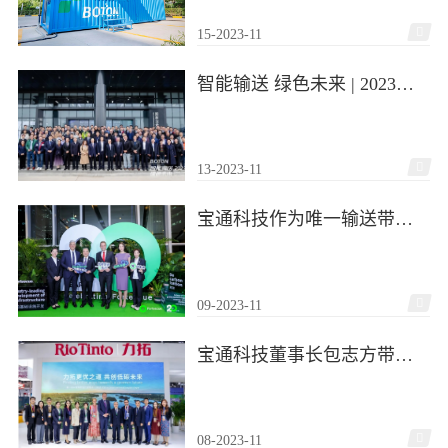
15
2023-11
智能输送 绿色未来 | 2023宝
通绿色智能新技术发布会隆
重召开
13
2023-11
宝通科技作为唯一输送带供
应商受邀参加Fortescue集团20
周年庆典
09
2023-11
宝通科技董事长包志方带队
参观进博会并与力拓集团高
层会面
08
2023-11